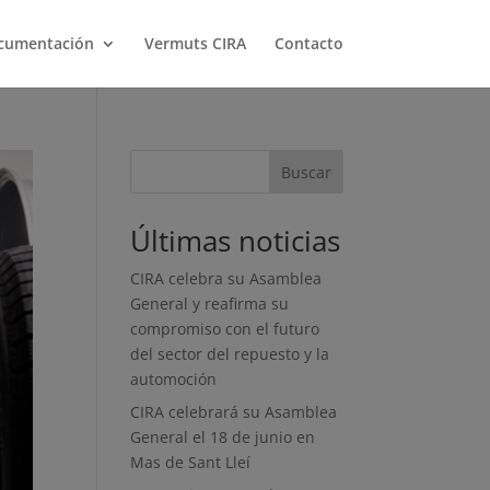
cumentación
Vermuts CIRA
Contacto
Buscar
Últimas noticias
CIRA celebra su Asamblea
General y reafirma su
compromiso con el futuro
del sector del repuesto y la
automoción
CIRA celebrará su Asamblea
General el 18 de junio en
Mas de Sant Lleí