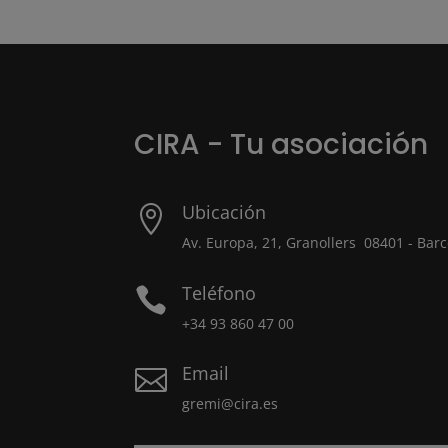
CIRA - Tu asociación
Ubicación

Av. Europa, 21, Granollers 08401 - Bar
Teléfono

+34 93 860 47 00
Email

gremi@cira.es