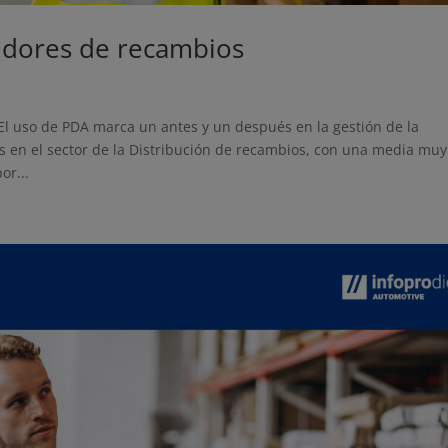
idores de recambios
El uso de PDA marca un antes y un después en la gestión de la
os en el sector de la Distribución de recambios, con una media muy
or...