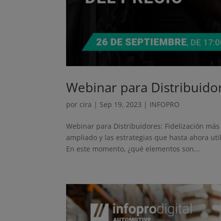
Webinar para Distribuidor
por
cira
|
Sep 19, 2023
|
INFOPRO
Webinar para Distribuidores: Fidelización más
ampliado y las estrategias que hasta ahora uti
En este momento, ¿qué elementos son...