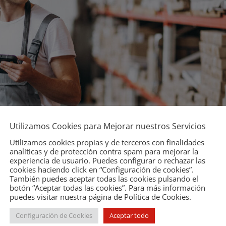
Utilizamos Cookies para Mejorar nuestros Servicios
Utilizamos cookies propias y de terceros con finalidades
tribuidores: ¿cómo ahorrar tiempo y
analíticas y de protección contra spam para mejorar la
experiencia de usuario. Puedes configurar o rechazar las
cookies haciendo click en “Configuración de cookies”.
También puedes aceptar todas las cookies pulsando el
botón “Aceptar todas las cookies”. Para más información
puedes visitar nuestra página de Política de Cookies.
orrar tiempo y mejorar la rentabilidad? La gestión del stock en tie
ividad de un distribuidor de recambios, un elemento que hay que
Configuración de Cookies
Aceptar todo