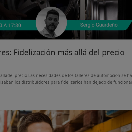
es: Fidelización más allá del precio
 alládel precio Las necesidades de los talleres de automoción se h
lizaban los distribuidores para fidelizarlos han dejado de funciona