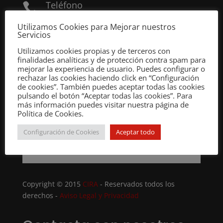
Teléfono

+34 93 860 47 00
Utilizamos Cookies para Mejorar nuestros
Servicios
Email

Utilizamos cookies propias y de terceros con
finalidades analíticas y de protección contra spam para
gremi@cira.es
mejorar la experiencia de usuario. Puedes configurar o
rechazar las cookies haciendo click en “Configuración
de cookies”. También puedes aceptar todas las cookies
pulsando el botón “Aceptar todas las cookies”. Para
más información puedes visitar nuestra página de
Política de Cookies.
Configuración de Cookies
Aceptar todo
Copyright © 2015
CIRA
- Reservados todos los
derechos -
Aviso Legal y Privacidad