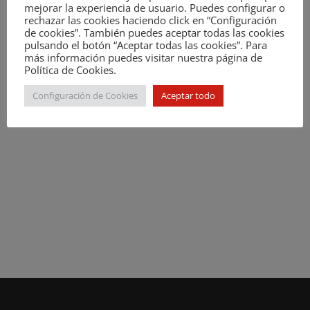
en Mas de Sant Lleí
mejorar la experiencia de usuario. Puedes configurar o
rechazar las cookies haciendo click en “Configuración
CIRA se integra en la UEI para reforzar su estructura
de cookies”. También puedes aceptar todas las cookies
y los servicios al sector
pulsando el botón “Aceptar todas las cookies”. Para
más información puedes visitar nuestra página de
NOTICIAS EAP
Política de Cookies.
(sin título)
Configuración de Cookies
Aceptar todo