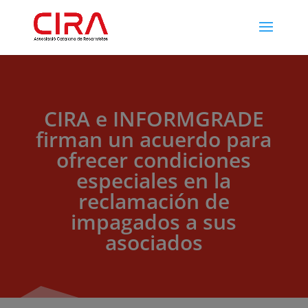
CIRA e INFORMGRADE
firman un acuerdo para
ofrecer condiciones
especiales en la
reclamación de
impagados a sus
asociados