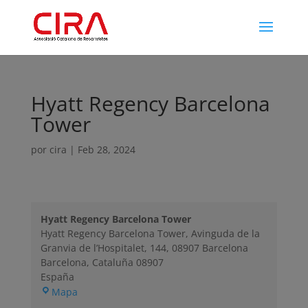
Hyatt Regency Barcelona
Tower
por
cira
|
Feb 28, 2024
Hyatt Regency Barcelona Tower
Hyatt Regency Barcelona Tower, Avinguda de la
Granvia de l’Hospitalet, 144, 08907 Barcelona
Barcelona
,
Cataluña
08907
España
Hyatt
Mapa
Regency