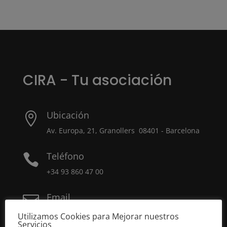
CIRA - Tu asociación
Ubicación

Av. Europa, 21, Granollers 08401 - Barcelona
Teléfono

+34 93 860 47 00
Email

gremi@cira.es
Utilizamos Cookies para Mejorar nuestros
Servicios