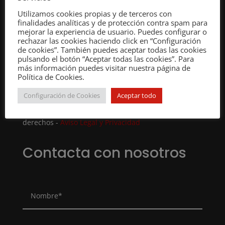
Utilizamos cookies propias y de terceros con
finalidades analíticas y de protección contra spam para
mejorar la experiencia de usuario. Puedes configurar o
rechazar las cookies haciendo click en “Configuración
de cookies”. También puedes aceptar todas las cookies
pulsando el botón “Aceptar todas las cookies”. Para
más información puedes visitar nuestra página de
Política de Cookies.
Configuración de Cookies
Aceptar todo
Copyright © 2015
CIRA
- Reservados todos los
derechos -
Aviso Legal y Privacidad
Contacta con nosotros