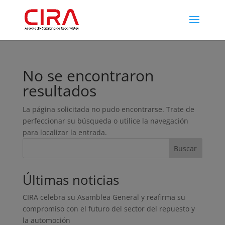
No se encontraron
resultados
La página solicitada no pudo encontrarse. Trate de
perfeccionar su búsqueda o utilice la navegación
para localizar la entrada.
Buscar
Últimas noticias
CIRA celebra su Asamblea General y reafirma su
compromiso con el futuro del sector del repuesto y
la automoción