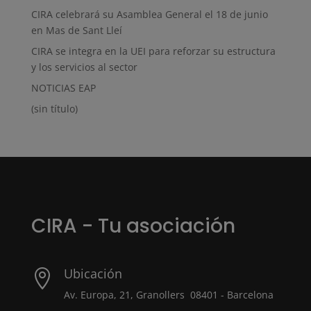
CIRA celebrará su Asamblea General el 18 de junio
en Mas de Sant Lleí
CIRA se integra en la UEI para reforzar su estructura
y los servicios al sector
NOTICIAS EAP
(sin título)
CIRA - Tu asociación
Ubicación

Av. Europa, 21, Granollers 08401 - Barcelona