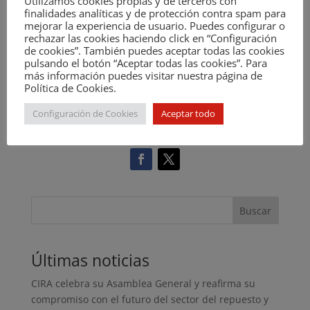
Utilizamos cookies propias y de terceros con
disfrutar de las ventajas de ser un Asociado.
finalidades analíticas y de protección contra spam para
#UnidosMasFuertes
mejorar la experiencia de usuario. Puedes configurar o
>> Solicita información para
rechazar las cookies haciendo click en “Configuración
de cookies”. También puedes aceptar todas las cookies
asociarte a CIRA <<
pulsando el botón “Aceptar todas las cookies”. Para
más información puedes visitar nuestra página de
Política de Cookies.
Configuración de Cookies
Aceptar todo
¡Sigue a CIRA en sus redes!
Buscar
Últimas noticias
CIRA celebra su Asamblea General y reafirma su
compromiso con el futuro del sector del repuesto y