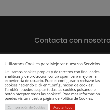
Contacta con nosotr
Utilizamos Cookies para Mejorar nuestros Servicios
celona
Utilizamos cookies propias y de terceros con finalidades
analíticas y de protección contra spam para mejorar la
experiencia de usuario. Puedes configurar o rechazar las
cookies haciendo click en “Configuración de cookies”.
También puedes aceptar todas las cookies pulsando el
botón “Aceptar todas las cookies”. Para más información
puedes visitar nuestra página de Política de Cookies.
Configuración de Cookies
Aceptar todo