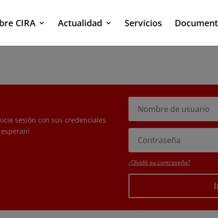
bre CIRA
Actualidad
Servicios
Document
nicie sesión con sus credenciales
 esperan!
¿Olvidó su contraseña?