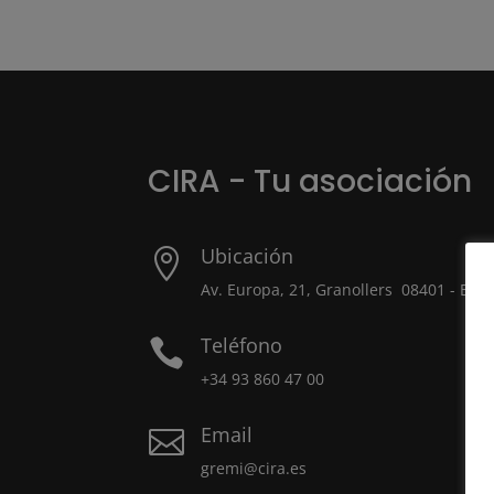
CIRA - Tu asociación
Ubicación

Av. Europa, 21, Granollers 08401 - Bar
Teléfono

+34 93 860 47 00
Email

gremi@cira.es