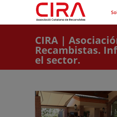
So
CIRA | Asociaci
Recambistas. In
el sector.