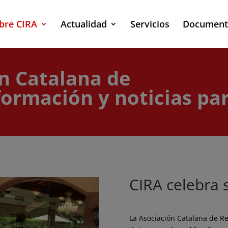
bre CIRA
Actualidad
Servicios
Document
ón Catalana de
formación y noticias pa
CIRA celebra
La Asociación Catalana de Re