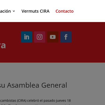
ación
Vermuts CIRA
Contacto
ra
 su Asamblea General
cambistas (CIRA) celebró el pasado jueves 18