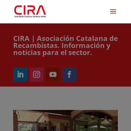
CIRA | Asociación Catalana de
Recambistas. Información y
noticias para el sector.