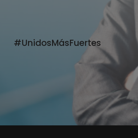
#UnidosMásFuertes