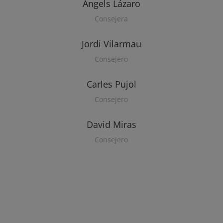
Àngels Lázaro
Consejera
Jordi Vilarmau
Consejero
Carles Pujol
Consejero
David Miras
Consejero