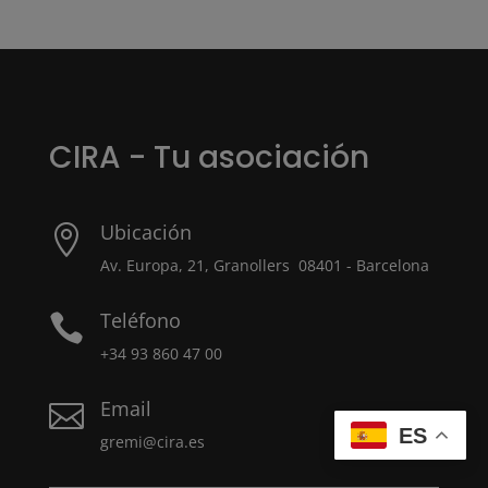
CIRA - Tu asociación
Ubicación

Av. Europa, 21, Granollers 08401 - Barcelona
Teléfono

+34 93 860 47 00
Email

ES
gremi@cira.es