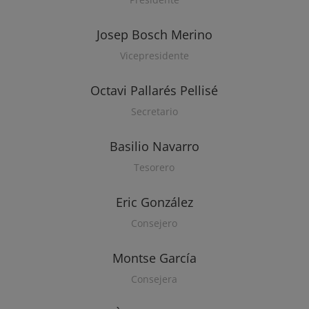
Josep Bosch Merino
Vicepresidente
Octavi Pallarés Pellisé
Secretario
Basilio Navarro
Tesorero
Eric González
Consejero
Montse García
Consejera