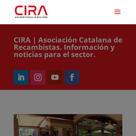
CIRA | Asociación Catalana de
Recambistas. Información y
noticias para el sector.