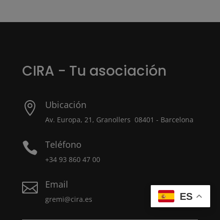
CIRA - Tu asociación
Ubicación

Av. Europa, 21, Granollers 08401 - Barcelona
Teléfono

+34 93 860 47 00
Email

ES
gremi@cira.es