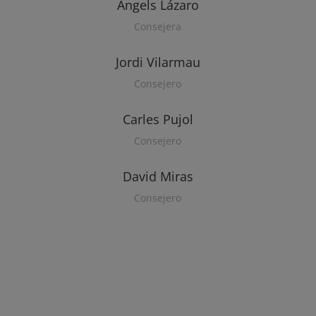
Àngels Lázaro
Consejera
Jordi Vilarmau
Consejero
Carles Pujol
Consejero
David Miras
Consejero