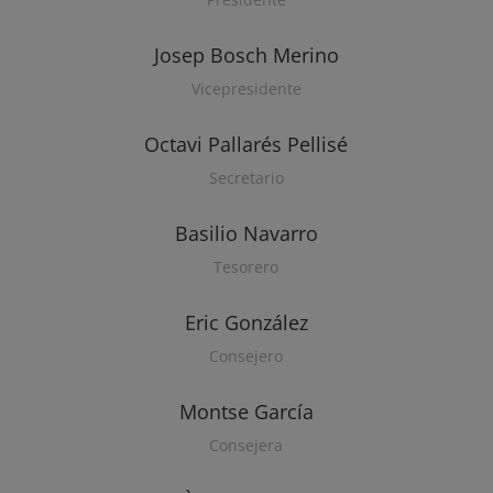
Josep Bosch Merino
Vicepresidente
Octavi Pallarés Pellisé
Secretario
Basilio Navarro
Tesorero
Eric González
Consejero
Montse García
Consejera