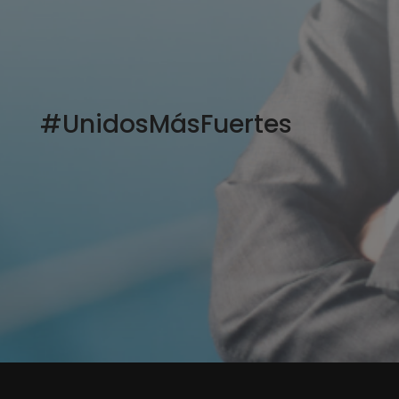
#UnidosMásFuertes