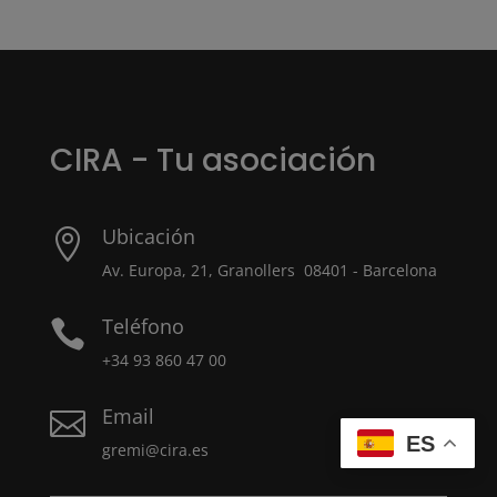
CIRA - Tu asociación
Ubicación

Av. Europa, 21, Granollers 08401 - Barcelona
Teléfono

+34 93 860 47 00
Email

ES
gremi@cira.es