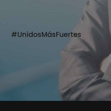
#UnidosMásFuertes