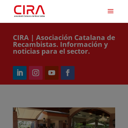
CIRA | Asociación Catalana de
Recambistas. Información y
noticias para el sector.