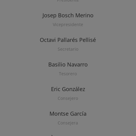
Josep Bosch Merino
Vicepresidente
Octavi Pallarés Pellisé
Secretario
Basilio Navarro
Tesorero
Eric González
Consejero
Montse García
Consejera