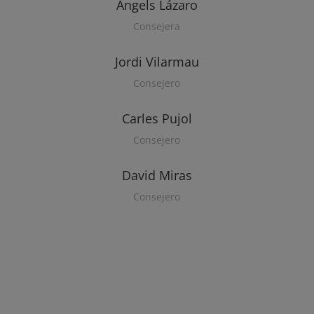
Àngels Lázaro
Consejera
Jordi Vilarmau
Consejero
Carles Pujol
Consejero
David Miras
Consejero