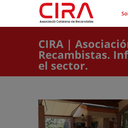
So
CIRA | Asociaci
Recambistas. In
el sector.