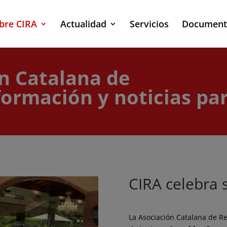
bre CIRA
Actualidad
Servicios
Document
ón Catalana de
formación y noticias pa
CIRA celebra
La Asociación Catalana de Re