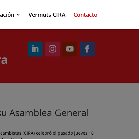
ación
Vermuts CIRA
Contacto
ra
 su Asamblea General
cambistas (CIRA) celebró el pasado jueves 18