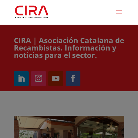
CIRA | Asociación Catalana de
Recambistas. Información y
noticias para el sector.