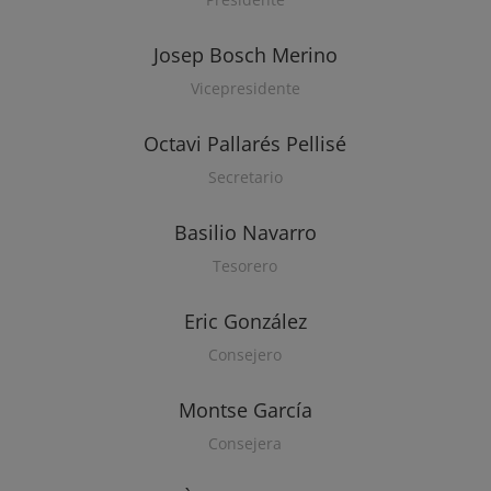
Josep Bosch Merino
Vicepresidente
Octavi Pallarés Pellisé
Secretario
Basilio Navarro
Tesorero
Eric González
Consejero
Montse García
Consejera