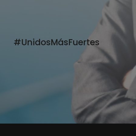
#UnidosMásFuertes