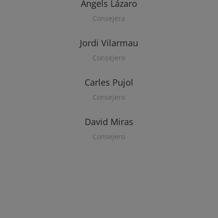
Àngels Lázaro
Consejera
Jordi Vilarmau
Consejero
Carles Pujol
Consejero
David Miras
Consejero