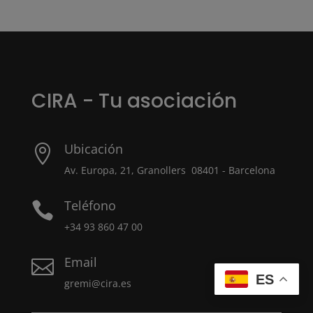
CIRA - Tu asociación
Ubicación

Av. Europa, 21, Granollers 08401 - Barcelona
Teléfono

+34 93 860 47 00
Email

ES
gremi@cira.es