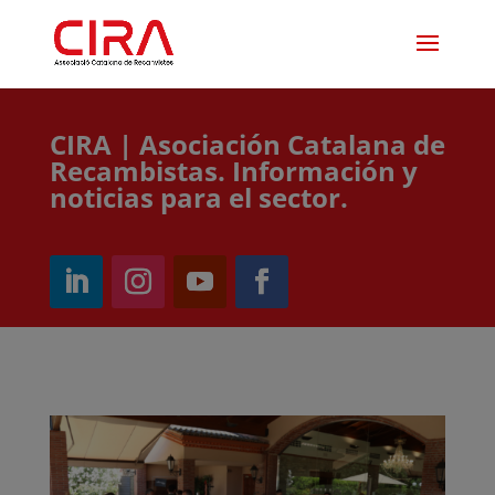
CIRA | Asociación Catalana de
Recambistas. Información y
noticias para el sector.