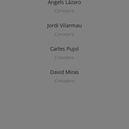
Àngels Lázaro
Consejera
Jordi Vilarmau
Consejero
Carles Pujol
Consejero
David Miras
Consejero