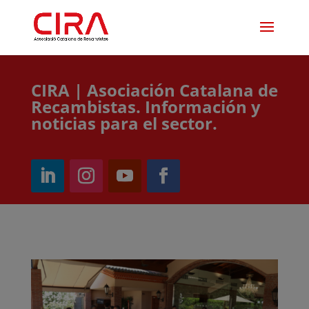
CIRA | Asociación Catalana de
Recambistas. Información y
noticias para el sector.