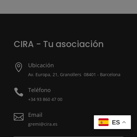
CIRA - Tu asociación
Ubicación

Av. Europa, 21, Granollers 08401 - Barcelona
Teléfono

+34 93 860 47 00
Email

ES
gremi@cira.es