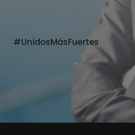
#UnidosMásFuertes