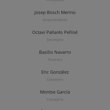
Josep Bosch Merino
Vicepresidente
Octavi Pallarés Pellisé
Secretario
Basilio Navarro
Tesorero
Eric González
Consejero
Montse García
Consejera