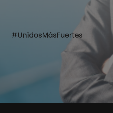
#UnidosMásFuertes