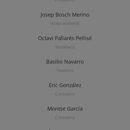
Josep Bosch Merino
Vicepresidente
Octavi Pallarés Pellisé
Secretario
Basilio Navarro
Tesorero
Eric González
Consejero
Montse García
Consejera