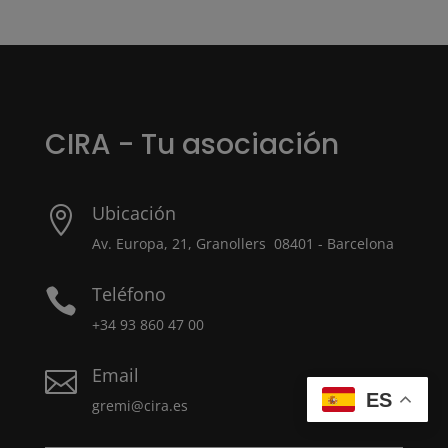
CIRA - Tu asociación
Ubicación

Av. Europa, 21, Granollers 08401 - Barcelona
Teléfono

+34 93 860 47 00
Email

ES
gremi@cira.es