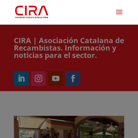
CIRA | Asociación Catalana de
Recambistas. Información y
noticias para el sector.