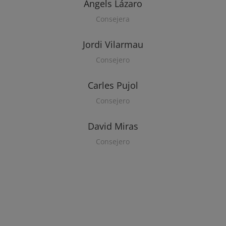
Àngels Lázaro
Consejera
Jordi Vilarmau
Consejero
Carles Pujol
Consejero
David Miras
Consejero