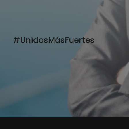
#UnidosMásFuertes