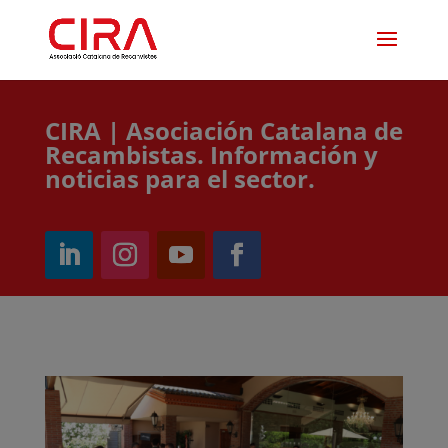
CIRA | Asociación Catalana de
Recambistas. Información y
noticias para el sector.