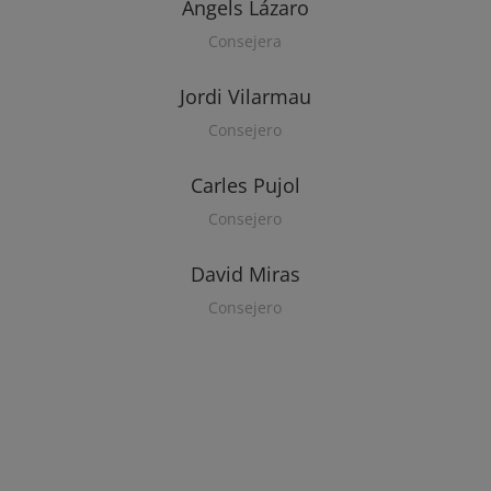
Àngels Lázaro
Consejera
Jordi Vilarmau
Consejero
Carles Pujol
Consejero
David Miras
Consejero