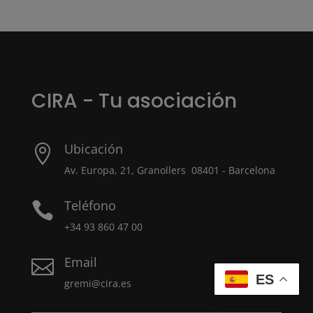
CIRA - Tu asociación
Ubicación

Av. Europa, 21, Granollers 08401 - Barcelona
Teléfono

+34 93 860 47 00
Email

ES
gremi@cira.es