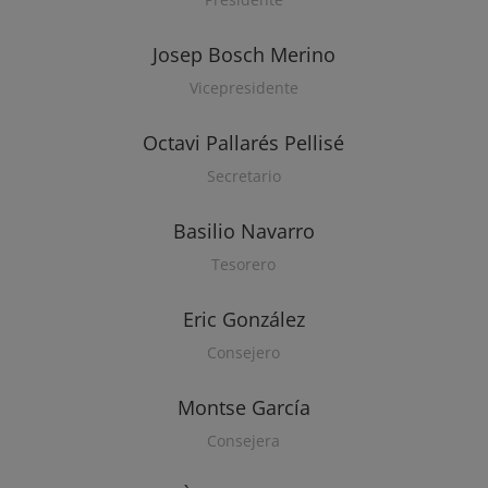
Josep Bosch Merino
Vicepresidente
Octavi Pallarés Pellisé
Secretario
Basilio Navarro
Tesorero
Eric González
Consejero
Montse García
Consejera