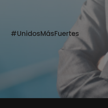
#UnidosMásFuertes