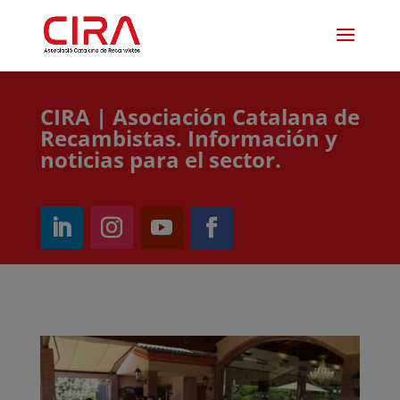
CIRA | Asociación Catalana de
Recambistas. Información y
noticias para el sector.