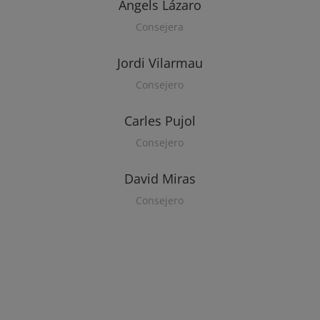
Àngels Lázaro
Consejera
Jordi Vilarmau
Consejero
Carles Pujol
Consejero
David Miras
Consejero