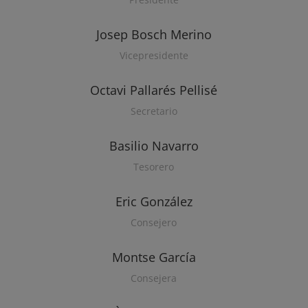
Josep Bosch Merino
Vicepresidente
Octavi Pallarés Pellisé
Secretario
Basilio Navarro
Tesorero
Eric González
Consejero
Montse García
Consejera