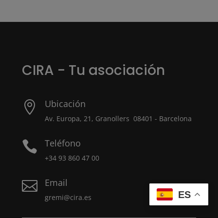
CIRA - Tu asociación
Ubicación

Av. Europa, 21, Granollers 08401 - Barcelona
Teléfono

+34 93 860 47 00
Email

ES
gremi@cira.es