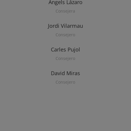
Àngels Lázaro
Consejera
Jordi Vilarmau
Consejero
Carles Pujol
Consejero
David Miras
Consejero