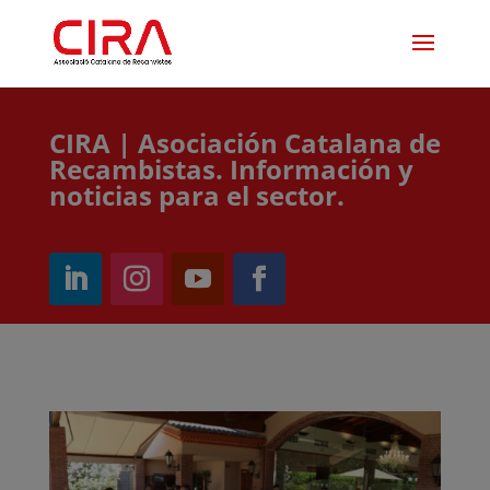
CIRA | Asociación Catalana de
Recambistas. Información y
noticias para el sector.