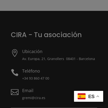
CIRA - Tu asociación
Ubicación

Av. Europa, 21, Granollers 08401 - Barcelona
Teléfono

+34 93 860 47 00
Email

ES
gremi@cira.es