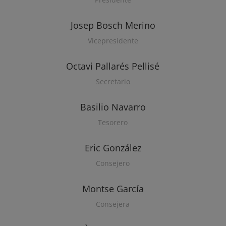
Josep Bosch Merino
Vicepresidente
Octavi Pallarés Pellisé
Secretario
Basilio Navarro
Tesorero
Eric González
Consejero
Montse García
Consejera