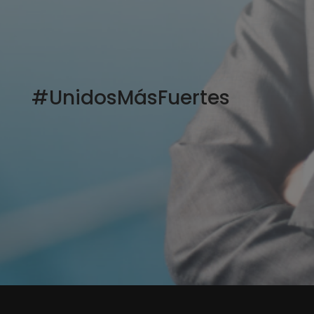
#UnidosMásFuertes