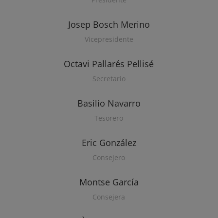
Josep Bosch Merino
Vicepresidente
Octavi Pallarés Pellisé
Secretario
Basilio Navarro
Tesorero
Eric González
Consejero
Montse García
Consejera