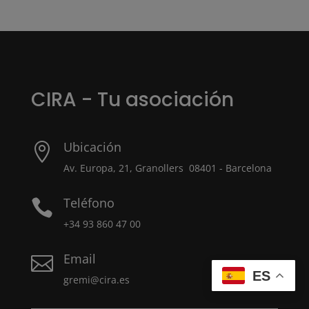
CIRA - Tu asociación
Ubicación

Av. Europa, 21, Granollers 08401 - Barcelona
Teléfono

+34 93 860 47 00
Email

ES
gremi@cira.es