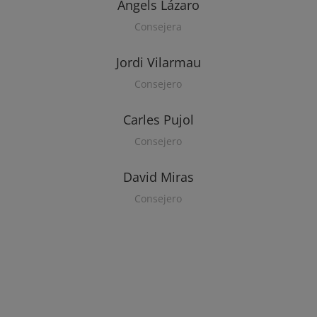
Àngels Lázaro
Consejera
Jordi Vilarmau
Consejero
Carles Pujol
Consejero
David Miras
Consejero