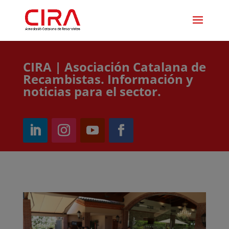
CIRA | Asociación Catalana de
Recambistas. Información y
noticias para el sector.