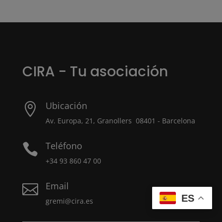
CIRA - Tu asociación
Ubicación

Av. Europa, 21, Granollers 08401 - Barcelona
Teléfono

+34 93 860 47 00
Email

ES
gremi@cira.es