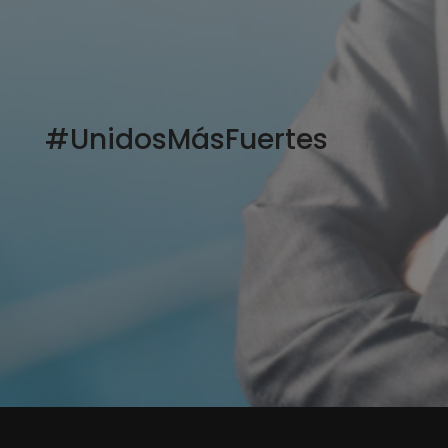
#UnidosMásFuertes