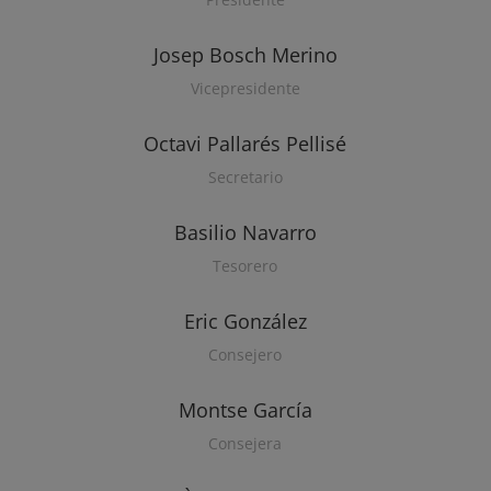
Josep Bosch Merino
Vicepresidente
Octavi Pallarés Pellisé
Secretario
Basilio Navarro
Tesorero
Eric González
Consejero
Montse García
Consejera