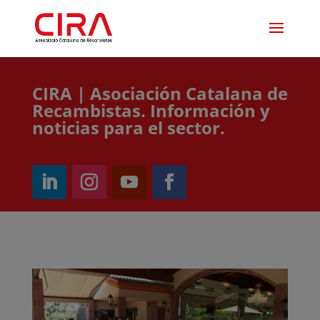
CIRA | Asociación Catalana de
Recambistas. Información y
noticias para el sector.