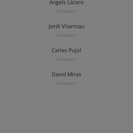
Àngels Lázaro
Consejera
Jordi Vilarmau
Consejero
Carles Pujol
Consejero
David Miras
Consejero